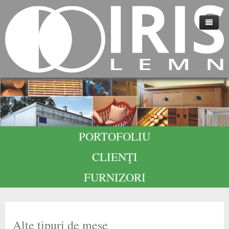
HOME
DESPRE NOI
TEHNOLOGIE
CALITATE
PORTOFOLIU
CARIERE
CLIENŢI
CONTACT
FURNIZORI
Alte tipuri de mese